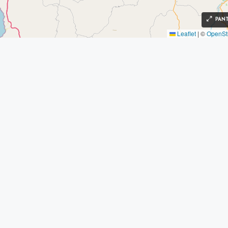
PAN
Leaflet
|
©
OpenSt
Inf
So
Bú
Asesoría personalizada para
Nu
comprar propiedades en La
Ag
Serena y Coquimbo.
© 2025 The Broker. Todos los derechos r