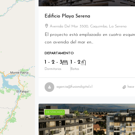
Edificio Playa Serena
Avenida Del Mar 3500, Coquimbo, La Serena
El proyecto está emplazado en cuatro esqui
con avenida del mar en...
DEPARTAMENTO
1 - 2 - 3
1 - 2
Dormitorios
Baños
agarcia@fusiondigital.cl
hace
DESTACADO
NU