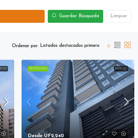
Guardar Búsqueda
Limpiar
Listados destacados primero
Ordenar por:
EVO
DESTACADO
NUEVO
Desde
UF2,240