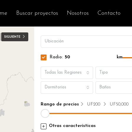
me
Buscar proyectos
Nosotros
Contacto
SIGUIENTE
Radio:
km
Todas las Regiones
Tipo
Dormitorios
Baños
Rango de precios
UF200
UF50,000
Otras características